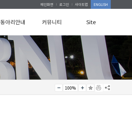
메인화면
로그인
사이트맵
ENGLISH
동아리안내
커뮤니티
Site
동아리안내
공지사항
로그인
앨범게시판
사이트맵
100%