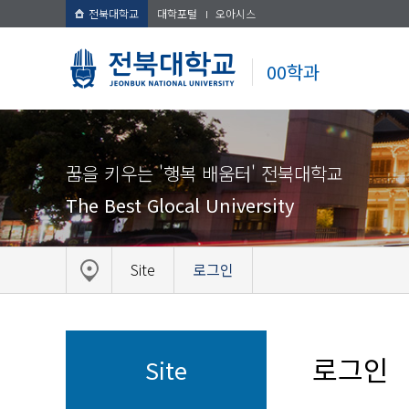
전북대학교
대학포털
오아시스
00학과
꿈을 키우는 '행복 배움터' 전북대학교
The Best Glocal University
Site
로그인
로그인
Site