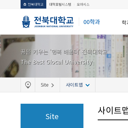
전북대학교
대학포털시스템
오아시스
00학과
학
꿈을 키우는 '행복 배움터' 전북대학교
The Best Glocal University
Site
사이트맵
사이트
Site