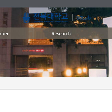
00Lab
ber
Research