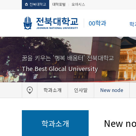
전북대학교
대학포털
오아시스
00학과
학
꿈을 키우는 '행복 배움터' 전북대학교
The Best Glocal University
학과소개
인사말
New node
New n
학과소개